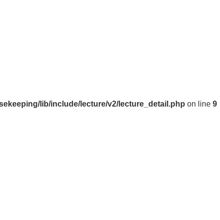
eeping/lib/include/lecture/v2/lecture_detail.php
on line
9