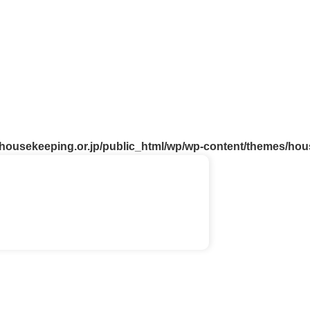
ousekeeping.or.jp/public_html/wp/wp-content/themes/housek