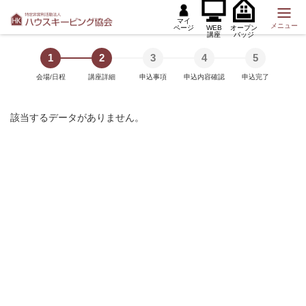
マイ
メニュー
ページ
WEB
オープン
講座
バッジ
1
2
3
4
5
会場/日程
講座詳細
申込事項
申込内容確認
申込完了
該当するデータがありません。