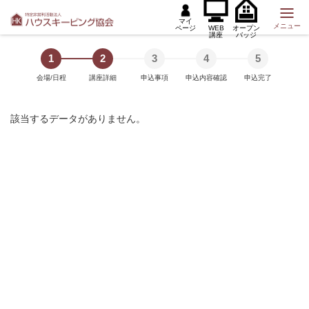
マイ
メニュー
ページ
WEB
オープン
講座
バッジ
1
2
3
4
5
会場/日程
講座詳細
申込事項
申込内容確認
申込完了
該当するデータがありません。