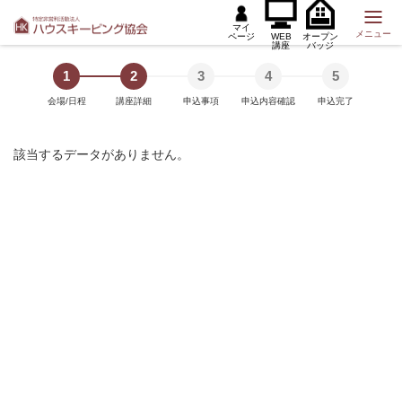
マイ
メニュー
ページ
WEB
オープン
講座
バッジ
1
2
3
4
5
会場/日程
講座詳細
申込事項
申込内容確認
申込完了
該当するデータがありません。