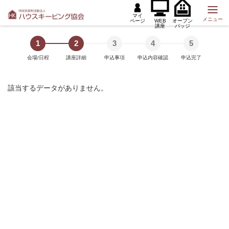
マイ
メニュー
ページ
WEB
オープン
講座
バッジ
1
2
3
4
5
会場/日程
講座詳細
申込事項
申込内容確認
申込完了
該当するデータがありません。