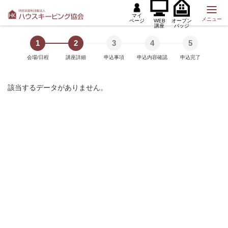
マイ
メニュー
ページ
WEB
オープン
講座
バッジ
1
2
3
4
5
会場/日程
講座詳細
申込事項
申込内容確認
申込完了
該当するデータがありません。