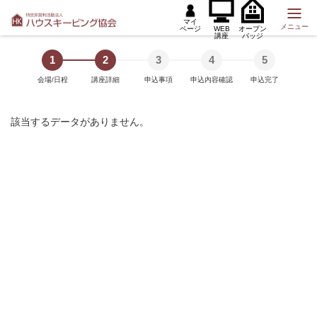
マイ
メニュー
ページ
WEB
オープン
講座
バッジ
1
2
3
4
5
会場/日程
講座詳細
申込事項
申込内容確認
申込完了
該当するデータがありません。