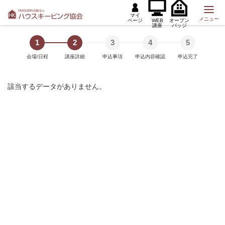
マイ
メニュー
ページ
WEB
オープン
講座
バッジ
1
2
3
4
5
会場/日程
講座詳細
申込事項
申込内容確認
申込完了
該当するデータがありません。