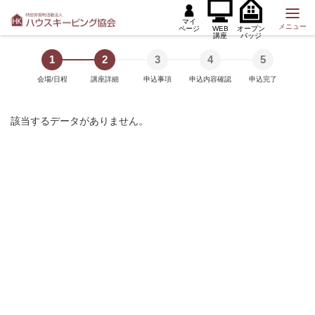
マイ
メニュー
ページ
WEB
オープン
講座
バッジ
1
2
3
4
5
会場/日程
講座詳細
申込事項
申込内容確認
申込完了
該当するデータがありません。