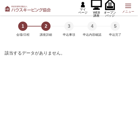
マイ
メニュー
ページ
WEB
オープン
講座
バッジ
1
2
3
4
5
会場/日程
講座詳細
申込事項
申込内容確認
申込完了
該当するデータがありません。