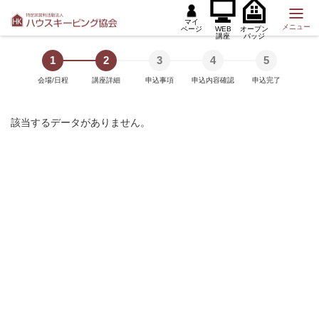
マイ
メニュー
ページ
WEB
オープン
講座
バッジ
1
2
3
4
5
会場/日程
講座詳細
申込事項
申込内容確認
申込完了
該当するデータがありません。