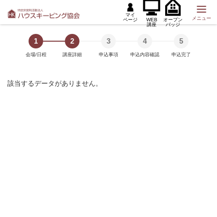
マイ
メニュー
ページ
WEB
オープン
講座
バッジ
1
2
3
4
5
会場/日程
講座詳細
申込事項
申込内容確認
申込完了
該当するデータがありません。