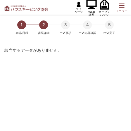
マイ
メニュー
ページ
WEB
オープン
講座
バッジ
1
2
3
4
5
会場/日程
講座詳細
申込事項
申込内容確認
申込完了
該当するデータがありません。