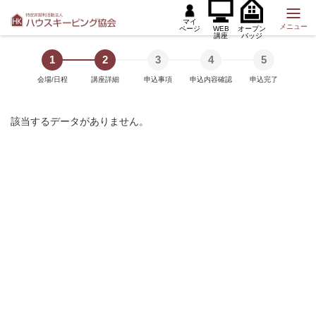
マイ
メニュー
ページ
WEB
オープン
講座
バッジ
1
2
3
4
5
会場/日程
講座詳細
申込事項
申込内容確認
申込完了
該当するデータがありません。