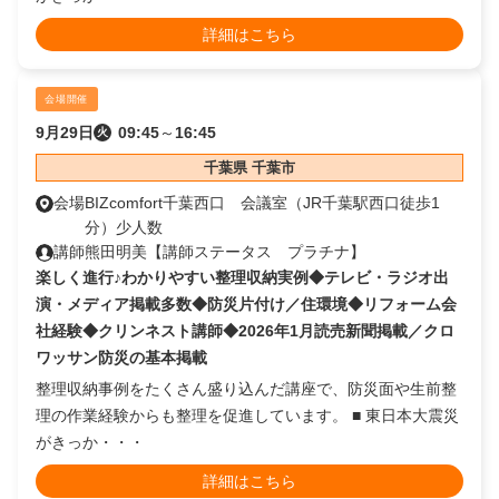
詳細はこちら
会場開催
9月29日
09:45
～
16:45
火
千葉県 千葉市
会場
BIZcomfort千葉西口 会議室（JR千葉駅西口徒歩1
分）少人数
講師
熊田明美【講師ステータス プラチナ】
楽しく進行♪わかりやすい整理収納実例◆テレビ・ラジオ出
演・メディア掲載多数◆防災片付け／住環境◆リフォーム会
社経験◆クリンネスト講師◆2026年1月読売新聞掲載／クロ
ワッサン防災の基本掲載
整理収納事例をたくさん盛り込んだ講座で、防災面や生前整
理の作業経験からも整理を促進しています。 ■ 東日本大震災
がきっか・・・
詳細はこちら