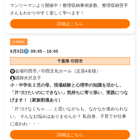
マンツーマンより開催中！整理収納事例多数、整理収納苦手
さんもわかりやすく楽しく学べます！
詳細はこちら
会場開催
9月5日
09:45
～
16:45
土
千葉県 印西市
会場
印西市／印西文化ホール（定員4名様）
講師
水沢京子
小・中学生２児の母。現場経験と心理学の知識を活かし、
「片づけたいのにできない」気持ちに寄り添い、実践につな
げます！［家族割適あり］
「片づけなくちゃ…」と思いながらも、なかなか進められな
い。 そんなお悩みはありませんか？ 私自身、子育てや仕事
に追われ・・・
詳細はこちら