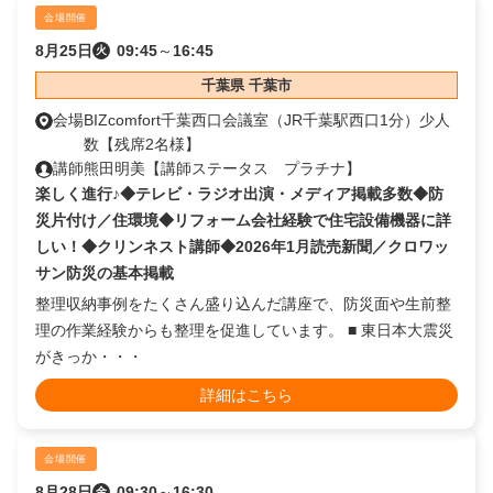
会場開催
8月25日
09:45
～
16:45
火
千葉県 千葉市
会場
BIZcomfort千葉西口会議室（JR千葉駅西口1分）少人
数【残席2名様】
講師
熊田明美【講師ステータス プラチナ】
楽しく進行♪◆テレビ・ラジオ出演・メディア掲載多数◆防
災片付け／住環境◆リフォーム会社経験で住宅設備機器に詳
しい！◆クリンネスト講師◆2026年1月読売新聞／クロワッ
サン防災の基本掲載
整理収納事例をたくさん盛り込んだ講座で、防災面や生前整
理の作業経験からも整理を促進しています。 ■ 東日本大震災
がきっか・・・
詳細はこちら
会場開催
8月28日
09:30
～
16:30
金