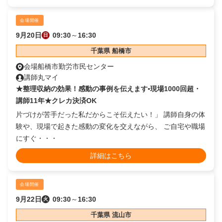
会場開催
9月20日
09:30
～
16:30
日
千葉県 船橋市
会場
船橋市勤労市民センター
講師
丸マイ
★整理収納の効果！感動の事例を伝えます▪️現場1000回超・
講師11年★クレカ決済OK
片づけが苦手だった私だからこそ伝えたい！」 講師自身の体
験や、現場で起きた感動の変化を交えながら、 ご自宅や職場
にすぐ・・・
詳細はこちら
会場開催
9月22日
09:30
～
16:30
火
千葉県 流山市