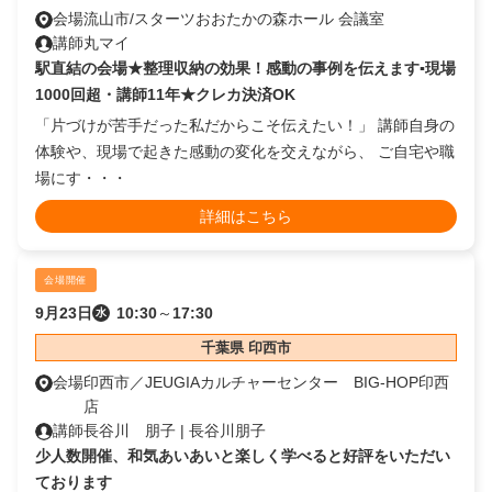
会場
流山市/スターツおおたかの森ホール 会議室
講師
丸マイ
駅直結の会場★整理収納の効果！感動の事例を伝えます▪️現場
1000回超・講師11年★クレカ決済OK
「片づけが苦手だった私だからこそ伝えたい！」 講師自身の
体験や、現場で起きた感動の変化を交えながら、 ご自宅や職
場にす・・・
詳細はこちら
会場開催
9月23日
10:30
～
17:30
水
千葉県 印西市
会場
印西市／JEUGIAカルチャーセンター BIG-HOP印西
店
講師
長谷川 朋子 | 長谷川朋子
少人数開催、和気あいあいと楽しく学べると好評をいただい
ております