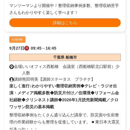
マンツーマンより開催中！整理収納事例多数、整理収納苦手
さんもわかりやすく楽しく学べます！
詳細はこちら
会場開催
9月27日
09:45
～
16:45
日
千葉県 船橋市
会場
いいオフィス西船橋 会議室（西船橋駅北口駅前）少
人数
講師
熊田明美【講師ステータス プラチナ】
楽しく進行♪わかりやすい整理収納実例◆テレビ・ラジオ出
演・メディア掲載多数◆防災片付け／住環境◆リフォーム会
社経験◆クリンネスト講師◆2026年1月読売新聞掲載／クロ
ワッサン防災の基本掲載
整理収納事例をたくさん盛り込んだ講座で、防災面や生前整
理の作業経験からも整理を促進しています。 ■ 東日本大震災
がきっか・・・