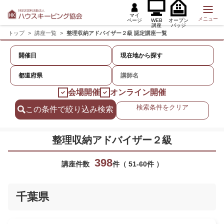
マイ
メニュー
ページ
WEB
オープン
講座
バッジ
トップ
>
講座一覧
>
整理収納アドバイザー２級 認定講座一覧
開催日
現在地から探す
会場開催
オンライン開催
検索条件をクリア
この条件で絞り込み検索
整理収納アドバイザー２級
398
講座件数
件
51
-
60
件
千葉県