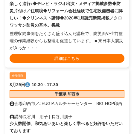
楽しく進行♪◆テレビ・ラジオ出演・メディア掲載多数◆防
災片付け／住環境◆リフォーム会社経験で住宅設備機器に詳
しい！◆クリンネスト講師◆2026年1月読売新聞掲載／クロ
ワッサン防災の基本。掲載
整理収納事例をたくさん盛り込んだ講座で、防災面や生前整
理の作業経験からも整理を促進しています。 ■ 東日本大震災
がきっか・・・
詳細はこちら
会場開催
8月29日
10:30
～
17:30
土
千葉県 印西市
会場
印西市／JEUGIAカルチャーセンター BIG-HOP印西
店
講師
長谷川 朋子 | 長谷川朋子
少人数開催、和気あいあいと楽しく学べると好評をいただい
ております