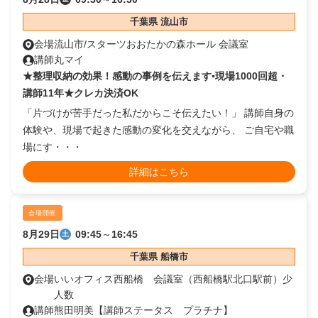
千葉県 流山市
会場
流山市/スターツおおたかの森ホール 会議室
講師
丸マイ
★整理収納の効果！感動の事例を伝えます▪️現場1000回超・
講師11年★クレカ決済OK
「片づけが苦手だった私だからこそ伝えたい！」 講師自身の
体験や、現場で起きた感動の変化を交えながら、 ご自宅や職
場にす・・・
詳細はこちら
会場開催
8月29日
09:45
～
16:45
土
千葉県 船橋市
会場
いいオフィス西船橋 会議室（西船橋駅北口駅前）少
人数
講師
熊田明美【講師ステータス プラチナ】