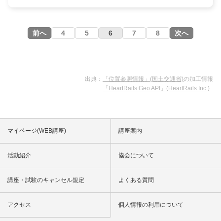
前へ
4
5
6
7
8
次へ
出典：
「位置参照情報」(国土交通省)
の加工情報
「HeartRails Geo API」(HeartRails Inc.)
マイページ(WEB講座)
講座案内
活動紹介
協会について
講座・試験のキャンセル規定
よくある質問
アクセス
個人情報の利用について