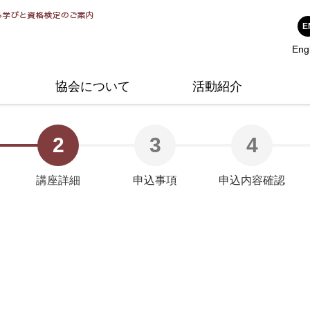
シンプルスタイル大賞
アドバイザーのご紹介
1級1次試験について
整理収納アドバイザー準1級
公
講
そ
E
Eng
公式Twitter
整理収納アンバサダー
1級2次試験について
整理収納アドバイザー1級
ハ
問
協会について
活動紹介
2
3
4
講座詳細
申込事項
申込内容確認