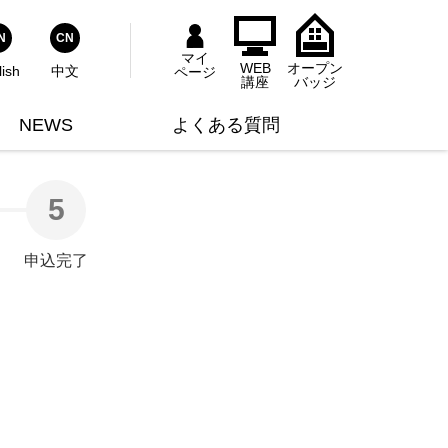
式YouTubeチャンネル
師主催のセミナー情報
の他
N
CN
マイ
WEB
オープン
lish
中文
ページ
ウスキーピング協会ライブラリー
い合わせ対応用
講座
バッジ
NEWS
よくある質問
5
申込完了