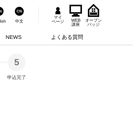
式YouTubeチャンネル
師主催のセミナー情報
の他
N
CN
マイ
WEB
オープン
lish
中文
ページ
ウスキーピング協会ライブラリー
い合わせ対応用
講座
バッジ
NEWS
よくある質問
5
申込完了