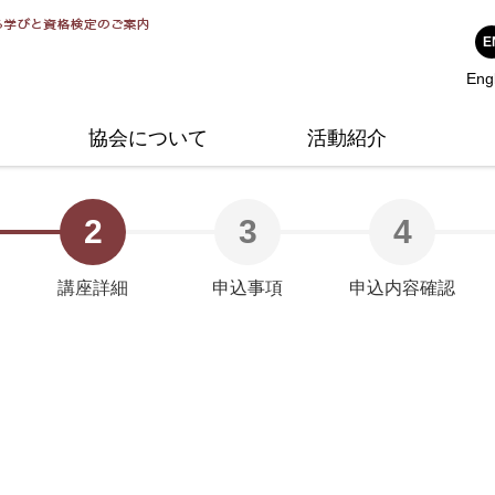
シンプルスタイル大賞
アドバイザーのご紹介
1級1次試験について
整理収納アドバイザー準1級
公
講
そ
E
Eng
公式Twitter
整理収納アンバサダー
1級2次試験について
整理収納アドバイザー1級
ハ
問
協会について
活動紹介
2
3
4
講座詳細
申込事項
申込内容確認