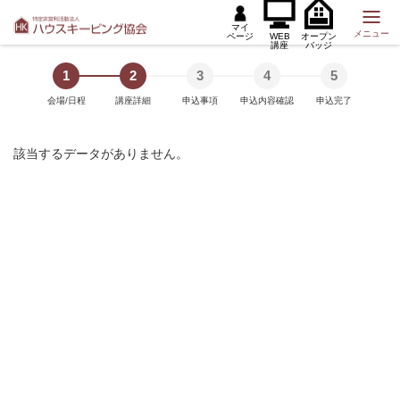
マイ
メニュー
ページ
WEB
オープン
講座
バッジ
1
2
3
4
5
会場/日程
講座詳細
申込事項
申込内容確認
申込完了
該当するデータがありません。