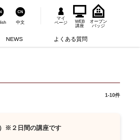
式YouTubeチャンネル
師主催のセミナー情報
の他
N
CN
マイ
WEB
オープン
lish
中文
ページ
ウスキーピング協会ライブラリー
い合わせ対応用
講座
バッジ
NEWS
よくある質問
1
-
10
件
火）※２日間の講座です