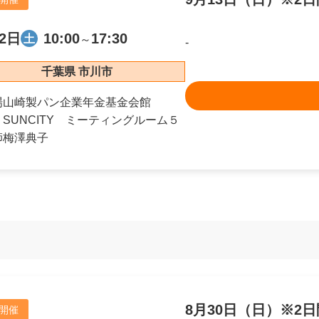
2日
10:00
17:30
土
～
-
千葉県 市川市
場
山崎製パン企業年金基金会館
SUNCITY ミーティングルーム５
師
梅澤典子
8月30日（日）※2
開催