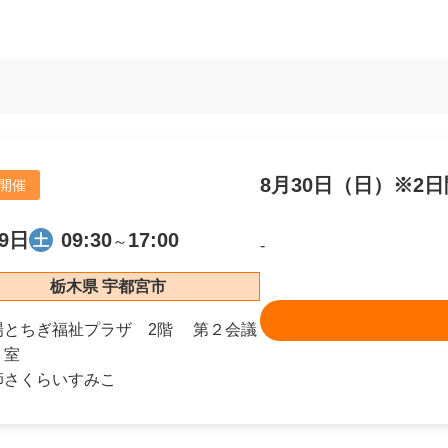
8月30日（日）※2
開催
9日
09:30
17:00
土
～
-
栃木県 宇都宮市
場
とちぎ福祉プラザ 2階 第２会議
室
師
さくらいすみこ