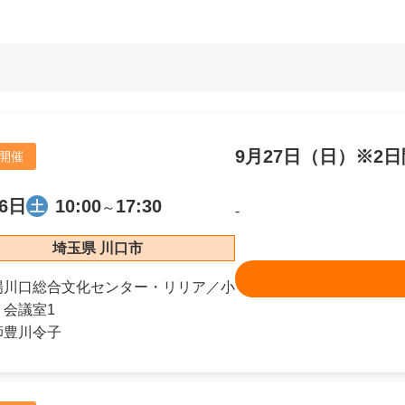
9月27日（日）※2
開催
6日
10:00
17:30
土
～
-
埼玉県 川口市
場
川口総合文化センター・リリア／小
会議室1
師
豊川令子