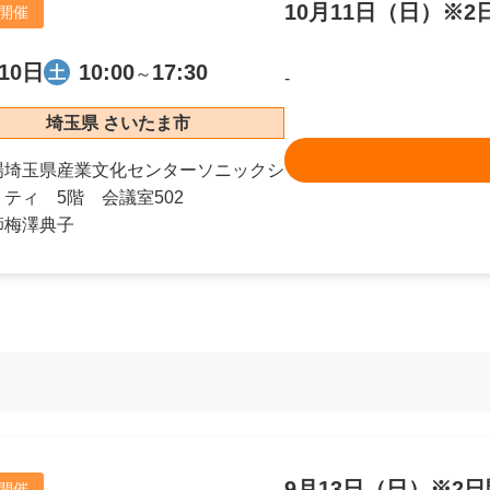
10月11日（日）※
開催
10日
10:00
17:30
土
～
-
埼玉県 さいたま市
場
埼玉県産業文化センターソニックシ
ティ 5階 会議室502
師
梅澤典子
9月13日（日）※2
開催