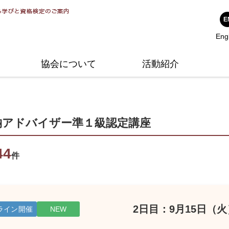
シンプルスタイル大賞
アドバイザーのご紹介
1級1次試験について
整理収納アドバイザー準1級
公
講
そ
E
Eng
公式Twitter
整理収納アンバサダー
1級2次試験について
整理収納アドバイザー1級
ハ
問
協会について
活動紹介
納アドバイザー準１級
認定講座
44
件
2日目：9月15日（
ライン開催
NEW