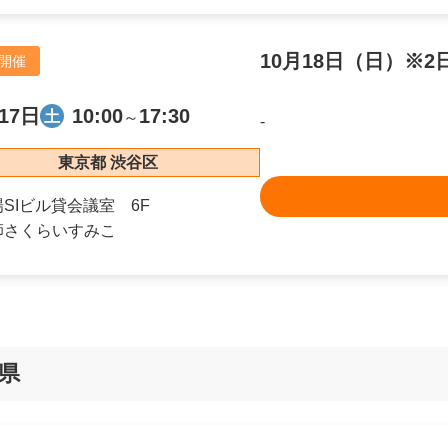
10月18日（日）※
開催
17日
10:00
17:30
土
～
-
東京都 渋谷区
場
SIビル貸会議室 6F
師
さくらいすみこ
県