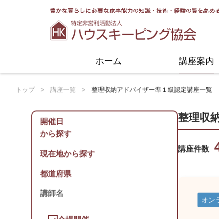
協会についてトップ
活動紹介トップ
ホーム
講座案内
トップ
>
講座一覧
>
整理収納アドバイザー準１級認定講座一覧
整理収
開催日
から探す
講座件数
現在地から探す
オン