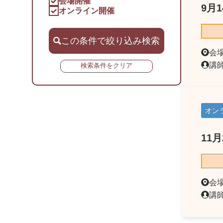
会場開催
9月1
オンライン開催
この条件で絞り込み検索
会
講
検索条件をクリア
オン
11月
会
講