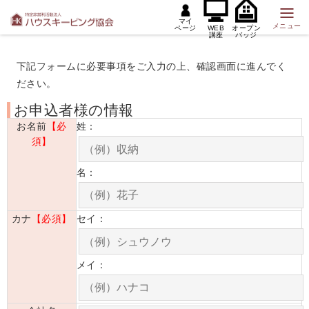
マイ
メニュー
ページ
WEB
オープン
講座
バッジ
下記フォームに必要事項をご入力の上、確認画面に進んでく
ださい。
お申込者様の情報
お名前
【必
姓：
須】
名：
カナ
【必須】
セイ：
メイ：