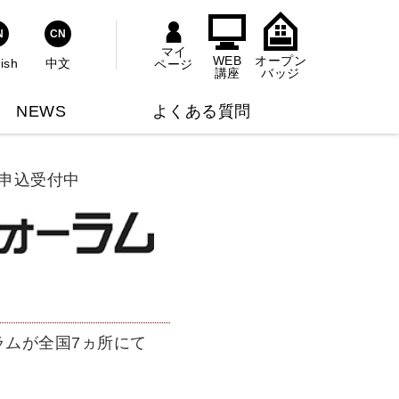
式YouTubeチャンネル
師主催のセミナー情報
の他
N
CN
マイ
WEB
オープン
ish
中文
ページ
ウスキーピング協会ライブラリー
い合わせ対応用
講座
バッジ
NEWS
よくある質問
_申込受付中
！
ラムが全国7ヵ所にて