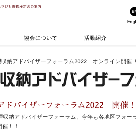
シンプルスタイル大賞
アドバイザーのご紹介
1級1次試験について
整理収納アドバイザー準1級
公
講
そ
E
Engl
公式Twitter
整理収納アンバサダー
1級2次試験について
整理収納アドバイザー1級
ハ
問
協会について
活動紹介
理収納アドバイザーフォーラム2022 オンライン開催
アドバイザーフォーラム2022 開催
整理収納アドバイザーフォーラム、
今年も各地区フォー
開催！！