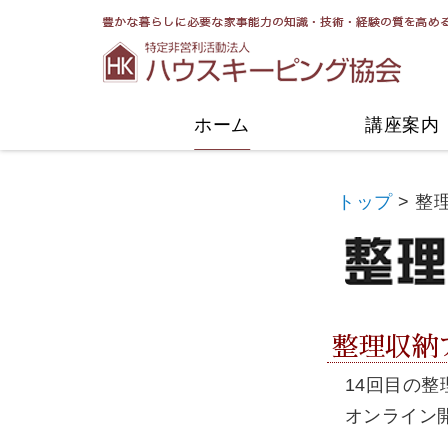
協会についてトップ
活動紹介トップ
ホーム
講座案内
トップ
>
整
整理収納
14回目の
オンライン