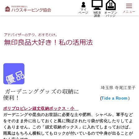
マイ
メニュー
ページ
WEB
オープン
講座
バッジ
埼玉県 寺尾江里子
ガーデニンググッズの収納に
便利！
(
Tide a Room
）
ポリプロピレン頑丈収納ボックス・小
ガーデニングや昆虫のお世話に必要な土や肥料、シャベル、軍手など
をそのまま外に出しておくと風に飛ばされたり袋が劣化したりしてよ
くありません。この「頑丈収納ボックス」に入れてしまっておけば、
雨風はもちろん横転してもロックが付いているので中身が出ることが