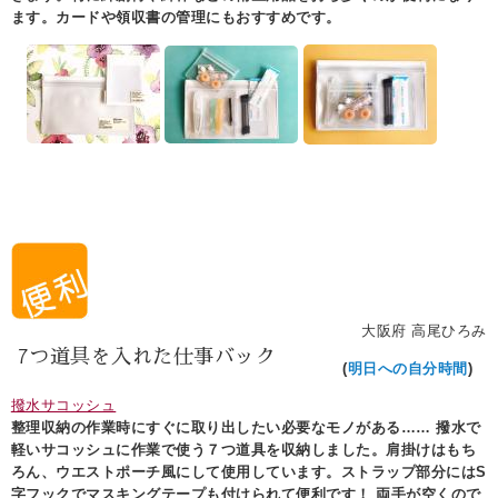
ます。カードや領収書の管理にもおすすめです。
大阪府 高尾ひろみ
7つ道具を入れた仕事バック
(
明日への自分時間
)
撥水サコッシュ
整理収納の作業時にすぐに取り出したい必要なモノがある…… 撥水で
軽いサコッシュに作業で使う７つ道具を収納しました。肩掛けはもち
ろん、ウエストポーチ風にして使用しています。ストラップ部分にはS
字フックでマスキングテープも付けられて便利です！ 両手が空くので