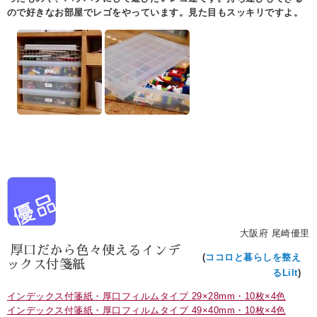
ので好きなお部屋でレゴをやっています。見た目もスッキリですよ。
大阪府 尾崎優里
厚口だから色々使えるインデ
(
ココロと暮らしを整え
ックス付箋紙
るLilt
)
インデックス付箋紙・厚口フィルムタイプ 29×28mm・10枚×4色
インデックス付箋紙・厚口フィルムタイプ 49×40mm・10枚×4色